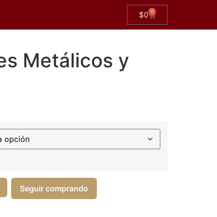
0
$
0
es Metálicos y
Seguir comprando