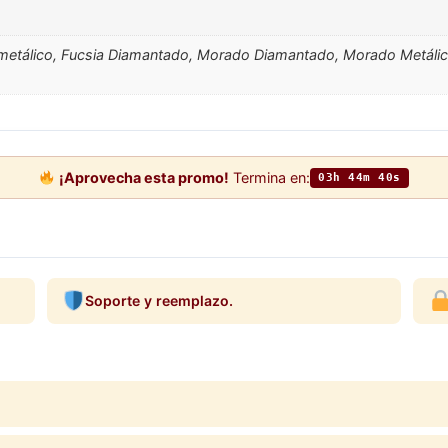
y metálico, Fucsia Diamantado, Morado Diamantado, Morado Metálic
o
¡Aprovecha esta promo!
Termina en:
03h 44m 40s
Soporte y reemplazo.