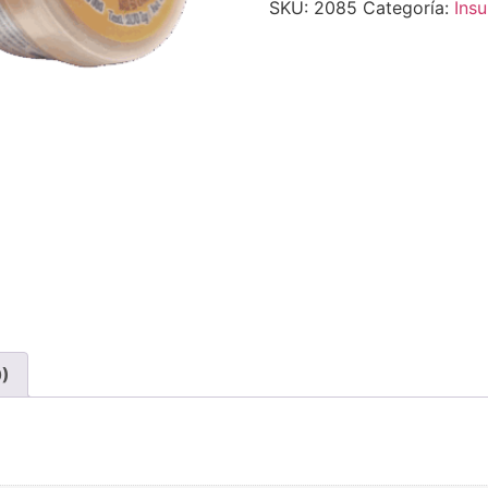
SKU:
2085
Categoría:
Ins
0)