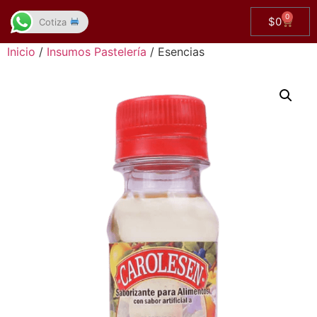
0
$
0
Cotiza
Inicio
/
Insumos Pastelería
/ Esencias