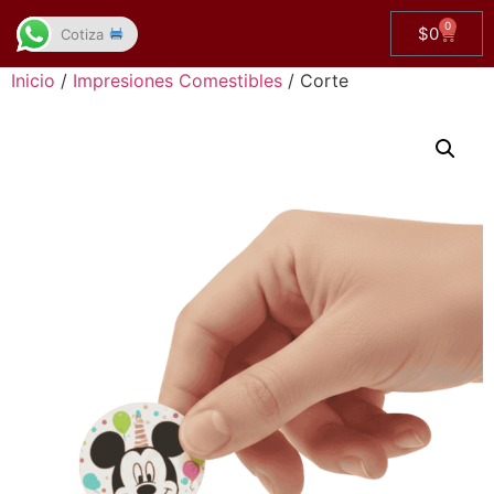
0
$
0
Cotiza
Inicio
/
Impresiones Comestibles
/ Corte