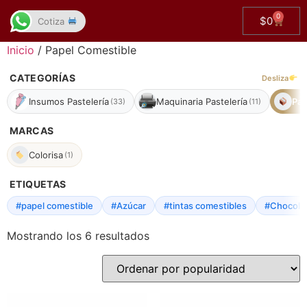
0
$
0
Cotiza
Inicio
/ Papel Comestible
CATEGORÍAS
Desliza
Insumos Pastelería
Maquinaria Pastelería
Pap
(33)
(11)
MARCAS
Colorisa
(1)
ETIQUETAS
#papel comestible
#Azúcar
#tintas comestibles
#Chocola
Mostrando los 6 resultados